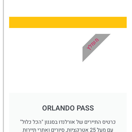
כרטיסים
לדיסניוורלד
קונים מראש
ונכנסים מהר!
לחצו פה!
מומלץ
ORLANDO PASS
כרטיס התיירים של אורלנדו בסגנון "הכל כלול"
עם מעל 25 אטרקציות, סיורים ואתרי תיירות