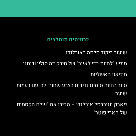
כרטיסים מומלצים
שיעור ריקוד סלסה באורלנדו
מופע "לחיות כדי לאייר" של סירק דה סוליי ודיסני
מוזיאון האשליות
סיור בחוות סוסים נדירים בצבע שחור ולבן עם רעמות
שיער
פארק יוניברסל אורלנדו – הכירו את "עולם הקסמים
של הארי פוטר"