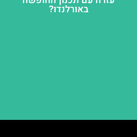
עזרה עם תכנון החופשה
באורלנדו?