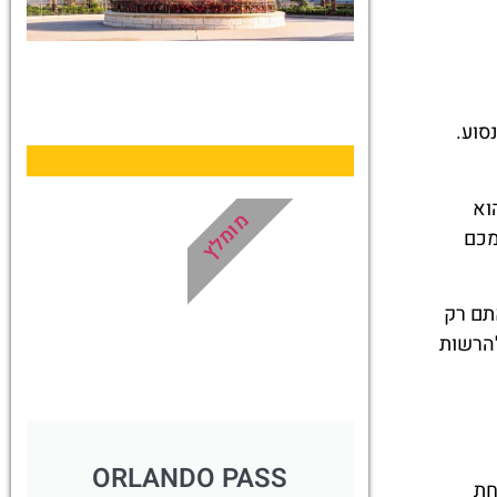
כרטיסים
סוע.
לדיסניוורלד
קונים מראש
וא
מומלץ
ונכנסים מהר!
מכם
לחצו פה!
תם רק
א יכול להרשות
ORLANDO PASS
אחת