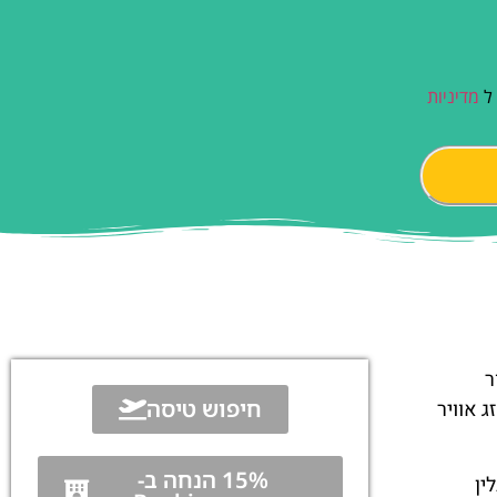
 ל
מדיניות
ר
חיפוש טיסה
 אוויר
15% הנחה ב-
דרנלין