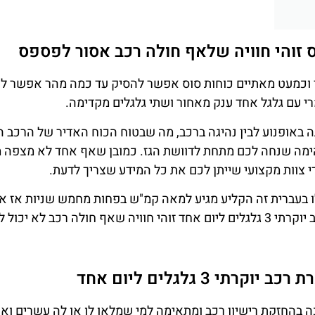
ס זוהי חוויה שלאף חולה רכב אסור לפספס
יטר וכמעט מאתיים כוחות סוס אפשר להסיק עד כמה מהר אפשר לנ
רי עם גלגל אחד ענק מאחור ושתי גלגלים מקדימה.
גה באופנוע לבין נהיגה ברכב, מה שבטוח הכוח האדיר של הרכב ה
ימה שנחה לכם מתחת לדוושת הגז. כמובן שאף אחד לא מצפה 
י צוות מקצועי שייתן לכם את כל המידע שצריך לדעת.
 בעברית זה הקליע מגיע למאה קמ"ש בפחות מחמש שניות אז א
יכולים לתאר לעצמכם כמה עוצמה יש לכם. השכרת רכב יוקרתי 3 גלגלים ליום אחד זוהי חוויה שאף חולה רכב ל
י 3 גלגלים ליום אחד
3 גלגלים ליום אחד כרוכה בהחזקת רישיון רכב ומתאימה למי שמלאו לו או לה עשרים ו