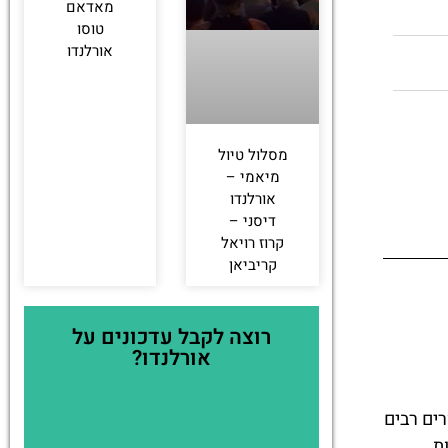
מאדאם
טוסו
אורלנדו
מסלול טיול
מיאמי –
אורלנדו
דיסני –
קרוז רויאל
קריביאן
רוצה לקבל עדכונים על
אורלנדו?
ים רבים
ת