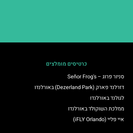
כרטיסים מומלצים
סניור פרוג – Señor Frog's
דזרלנד פארק (Dezerland Park) באורלנדו
לגולנד באורלנדו
ממלכת השוקולד באורלנדו
איי פליי (iFLY Orlando)