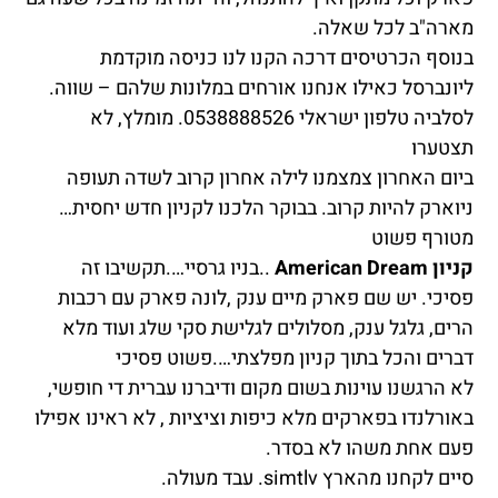
מארה"ב לכל שאלה.
בנוסף הכרטיסים דרכה הקנו לנו כניסה מוקדמת
ליונברסל כאילו אנחנו אורחים במלונות שלהם – שווה.
לסלביה טלפון ישראלי 0538888526. מומלץ, לא
תצטערו
ביום האחרון צמצמנו לילה אחרון קרוב לשדה תעופה
ניוארק להיות קרוב. בבוקר הלכנו לקניון חדש יחסית…
מטורף פשוט
קניון American Dream
..בניו גרסיי….תקשיבו זה
פסיכי. יש שם פארק מיים ענק ,לונה פארק עם רכבות
הרים, גלגל ענק, מסלולים לגלישת סקי שלג ועוד מלא
דברים והכל בתוך קניון מפלצתי….פשוט פסיכי
לא הרגשנו עוינות בשום מקום ודיברנו עברית די חופשי,
באורלנדו בפארקים מלא כיפות וציציות , לא ראינו אפילו
פעם אחת משהו לא בסדר.
סיים לקחנו מהארץ simtlv. עבד מעולה.