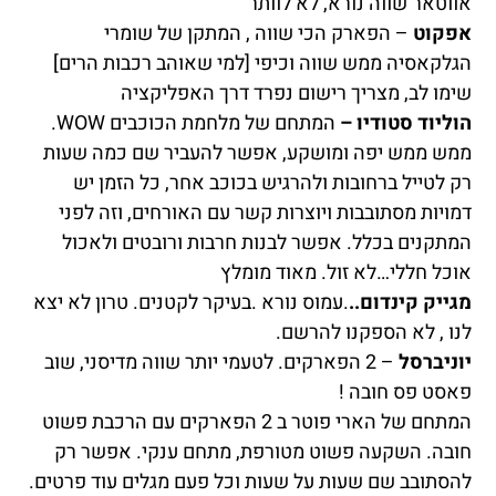
אווטאר שווה נורא, לא לוותר
אפקוט
– הפארק הכי שווה , המתקן של שומרי
הגלקאסיה ממש שווה וכיפי [למי שאוהב רכבות הרים]
שימו לב, מצריך רישום נפרד דרך האפליקציה
הוליוד סטודיו –
המתחם של מלחמת הכוכבים WOW.
ממש ממש יפה ומושקע, אפשר להעביר שם כמה שעות
רק לטייל ברחובות ולהרגיש בכוכב אחר, כל הזמן יש
דמויות מסתובבות ויוצרות קשר עם האורחים, וזה לפני
המתקנים בכלל. אפשר לבנות חרבות ורובטים ולאכול
אוכל חללי…לא זול. מאוד מומלץ
מגייק קינדום..
.עמוס נורא .בעיקר לקטנים. טרון לא יצא
לנו , לא הספקנו להרשם.
יוניברסל
– 2 הפארקים. לטעמי יותר שווה מדיסני, שוב
פאסט פס חובה !
המתחם של הארי פוטר ב 2 הפארקים עם הרכבת פשוט
חובה. השקעה פשוט מטורפת, מתחם ענקי. אפשר רק
להסתובב שם שעות על שעות וכל פעם מגלים עוד פרטים.