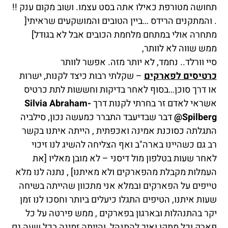
תחושה מטורפת כאילו אתה בסט עצמו. ושוב מקום ענק !!
. והמתקנים הרידס …ביין הטובים והמושקעים שראיתי[
מתחרה אולי במתחם מלחמת הכובים אבל לא בגודל]
ממש שווה לא לוותר,
סיי וורלד.. נחמד, לא יותר מזה. אפשר לוותר
כרטיסים לפארקים
– שקלתי רבות כיצד לקנות, ישרות
או דרך סוכן…בסוף לאחר בדיקות וחששות לתת כרטיס
אשראי לאדם זר בחרתי לקנות דרך
Silvia Abraham-
Spilberg@
דבר שבדיעבד התברר כמעשה נכון, סילביה
התגלתה כסוכנת אמינה ואכפתית , הייתה איתנו בקשר
רב גם כשהיינו בארה"ב ואף הצליחה להשיג לנו זיכוי
לאחר שעות בטלפון מול דיסני – לא מובן מאליו [את
העמלות מקבלת מהפארקים ולא מאיתנו] , נתנה לנו מלא
טייפים על הפארקים ובמלא אני מתכוון שהייתה בשיחה
שעות איתנו, הטיפים התגלו כיעלים ביותר וחסכו לנו זמן
יקר בהתנהלות ובארגון בפארקים , ממש פירטה על כל
פארק וכל מתקן ואיך להתנהל, והייתה זמינה בכל שעה גם