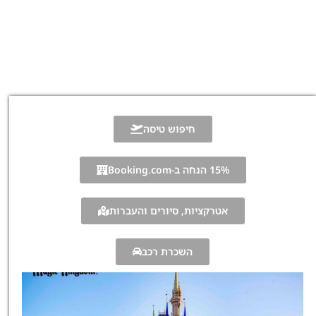
חיפוש טיסה
15% הנחה ב-Booking.com
אטרקציות, סיורים והעברות
השכרת רכב