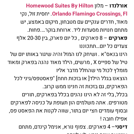
אורלנדו
– מלון
Homewood Suites By Hilton
Orlando Flamingo Crossings, Fl
. יחסית זול, נקי
מאוד, חדרים ענקיים עם מטבחון, מיקום באמצע, יש
מתחם חנויות מסעדות ליד. ארוחת בוקר….פחות.
פארקים
– 8 פארקים , כל יום פארק, בין 20-30 אלף
צעדים כל יום…תתכוננו
הינו בנאס"א . ושיחק לנו המזל והיה שיגור באותו יום של
טיל של ספייס X , מרשים, הילד מאוד נהנה בפארק ומאוד
מומלץ לכול מי שהחלל מדבר אליו
הוצאנו בגלל הילד[ או בזכות חחח] "פאסטפס/גיני לכל
הפארקים, גם בזכות זה חנינו ממש קרוב.
בכלל, בלי זה לא הינו נהנים בכלל בפארקים, תורים
מטורפים. אתה משלמים הון תעופת על כניסה לפארקים
ובסוף עומדים חצי יום בתור, שווה לקנות את הפאסט פס,
אפילו חובה !
דיסני
– 4 פארקים. צפוף נורא, אנימל קינדם, מתחם