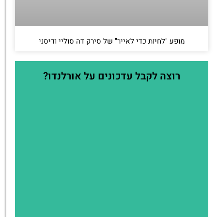
מופע "לחיות כדי לאייר" של סירק דה סוליי ודיסני
רוצה לקבל עדכונים על אורלנדו?