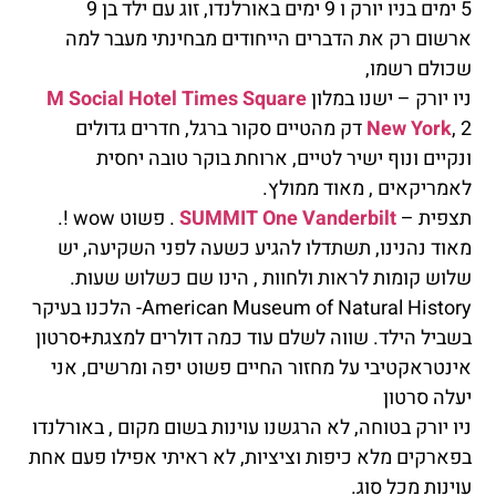
5 ימים בניו יורק ו 9 ימים באורלנדו, זוג עם ילד בן 9
ארשום רק את הדברים הייחודים מבחינתי מעבר למה
שכולם רשמו,
ניו יורק – ישנו במלון
M Social Hotel Times Square
New York
, 2 דק מהטיים סקור ברגל, חדרים גדולים
ונקיים ונוף ישיר לטיים, ארוחת בוקר טובה יחסית
לאמריקאים , מאוד ממולץ.
תצפית –
SUMMIT One Vanderbilt
. פשוט wow !.
מאוד נהנינו, תשתדלו להגיע כשעה לפני השקיעה, יש
שלוש קומות לראות ולחוות , הינו שם כשלוש שעות.
American Museum of Natural History- הלכנו בעיקר
בשביל הילד. שווה לשלם עוד כמה דולרים למצגת+סרטון
אינטראקטיבי על מחזור החיים פשוט יפה ומרשים, אני
יעלה סרטון
ניו יורק בטוחה, לא הרגשנו עוינות בשום מקום , באורלנדו
בפארקים מלא כיפות וציציות, לא ראיתי אפילו פעם אחת
עוינות מכל סוג.