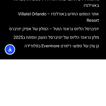
באורלנדו
אתר הנופש החדש באורלנדו – Villatel Orlando
Resort
יוניברסל הליוס גראנד הוטל – המלון של אפיק יוניברס
מלון גראנד הליוס של יוניברסל הושק ונפתח ב2025
גן עדן של נופש- ריזורט Evermore בפלורידה
המלצות חשובות
האלווין אורלנדו – אירועים, חגיגות ומופעים בפארקים
של אורלנדו
הפארקים הכי עמוסים באורלנדו ואיך לנהל את הנושא
של התורים למתקנים